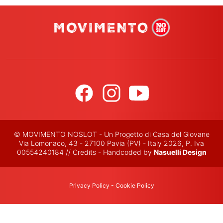
© MOVIMENTO NOSLOT - Un Progetto di Casa del Giovane
Via Lomonaco, 43 - 27100 Pavia (PV) - Italy 2026, P. Iva
00554240184 // Credits - Handcoded by
Nasuelli Design
Privacy Policy
-
Cookie Policy