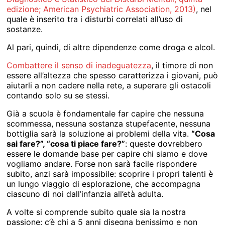
edizione; American Psychiatric Association, 2013)
, nel
quale è inserito tra i disturbi correlati all’uso di
sostanze.
Al pari, quindi, di altre dipendenze come droga e alcol.
Combattere il senso di inadeguatezza
, il timore di non
essere all’altezza che spesso caratterizza i giovani, può
aiutarli a non cadere nella rete, a superare gli ostacoli
contando solo su se stessi.
Già a scuola è fondamentale far capire che nessuna
scommessa, nessuna sostanza stupefacente, nessuna
bottiglia sarà la soluzione ai problemi della vita.
“Cosa
sai fare?”, “cosa ti piace fare?”
: queste dovrebbero
essere le domande base per capire chi siamo e dove
vogliamo andare. Forse non sarà facile rispondere
subito, anzi sarà impossibile: scoprire i propri talenti è
un lungo viaggio di esplorazione, che accompagna
ciascuno di noi dall’infanzia all’età adulta.
A volte si comprende subito quale sia la nostra
passione: c’è chi a 5 anni disegna benissimo e non