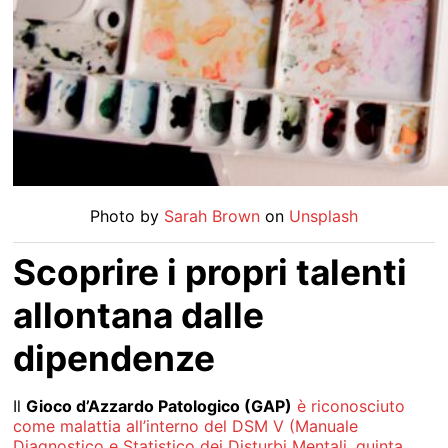
Photo by
Sarah Brown
on
Unsplash
Scoprire i propri talenti
allontana dalle
dipendenze
Il
Gioco d’Azzardo Patologico (GAP)
è riconosciuto
come malattia all’interno del DSM V (Manuale
Diagnostico e Statistico dei Disturbi Mentali, quinta