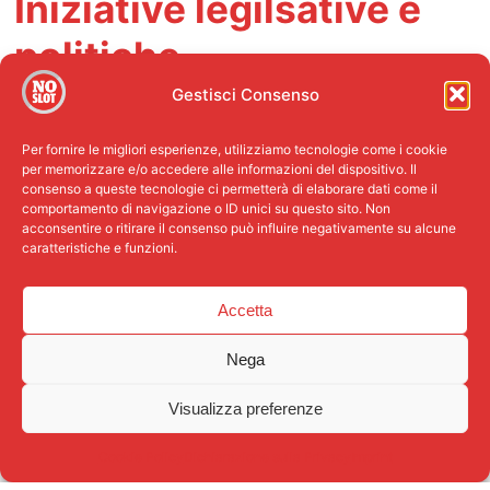
Iniziative legilsative e
politiche
Gestisci Consenso
Per fornire le migliori esperienze, utilizziamo tecnologie come i cookie
Leggi nazionali (in itinere)
per memorizzare e/o accedere alle informazioni del dispositivo. Il
consenso a queste tecnologie ci permetterà di elaborare dati come il
Ddl Gioco n. 1718 del 22 ottobre
comportamento di navigazione o ID unici su questo sito. Non
2013
DOWNLOAD
acconsentire o ritirare il consenso può influire negativamente su alcune
Ddl Delega Fiscale n. 1058 del 25 settembre
caratteristiche e funzioni.
2013
DOWNLOAD
Ddl Gioco n. 1759 del 31 ottobre
Accetta
2013
DOWNLOAD
Nega
Leggi Regionali
Visualizza preferenze
Legge no slot Liguria
DOWNLOAD
CHIEDI AIUTO
Legge no slot Emilia Romagna
DOWNLOAD
Cookie Policy
Dichiarazione sulla Privacy
Imprint
Legge no slot Lombardia
DOWNLOAD