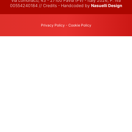
Via Lomonaco, 43 - 27100 Pavia (PV) - Italy 2026, P. Iva
00554240184 // Credits - Handcoded by
Nasuelli Design
Privacy Policy
-
Cookie Policy