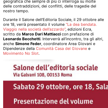
geografica che sempre di più ci interroga su molte
delle contraddizioni, dei conflitti, delle tragedie del
nostro tempo.
Durante il Salone dell’Editoria Sociale, il 29 ottobre alle
ore 18, verrà presentato il volume
“La dea bendata.
Viaggio nella società dell’azzardo”
, edizioni Ecra,
scritto da
Marco Dari Mattiacci
con prefazione di
Leonardo Becchetti
. Interverrà all’incontro, tra gli altri,
anche
Simone Feder
, coordinatore Area Giovani e
Dipendenze della
Comunità Casa del Giovane
e
Movimento No Slot
.