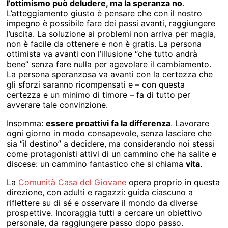
l’ottimismo può deludere, ma la speranza no
.
L’atteggiamento giusto è pensare che con il nostro
impegno è possibile fare dei passi avanti, raggiungere
l’uscita. La soluzione ai problemi non arriva per magia,
non è facile da ottenere e non è gratis. La persona
ottimista va avanti con l’illusione “che tutto andrà
bene” senza fare nulla per agevolare il cambiamento.
La persona speranzosa va avanti con la certezza che
gli sforzi saranno ricompensati e – con questa
certezza e un minimo di timore – fa di tutto per
avverare tale convinzione.
Insomma:
essere proattivi fa la differenza
. Lavorare
ogni giorno in modo consapevole, senza lasciare che
sia “il destino” a decidere, ma considerando noi stessi
come protagonisti attivi di un cammino che ha salite e
discese: un cammino fantastico che si chiama
vita
.
La
Comunità Casa del Giovane
opera proprio in questa
direzione, con adulti e ragazzi: guida ciascuno a
riflettere su di sé e osservare il mondo da diverse
prospettive. Incoraggia tutti a cercare un obiettivo
personale, da raggiungere passo dopo passo.