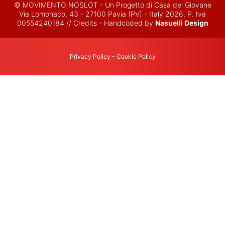
© MOVIMENTO NOSLOT - Un Progetto di Casa del Giovane
Via Lomonaco, 43 - 27100 Pavia (PV) - Italy 2026, P. Iva
00554240184 // Credits - Handcoded by
Nasuelli Design
Privacy Policy
-
Cookie Policy