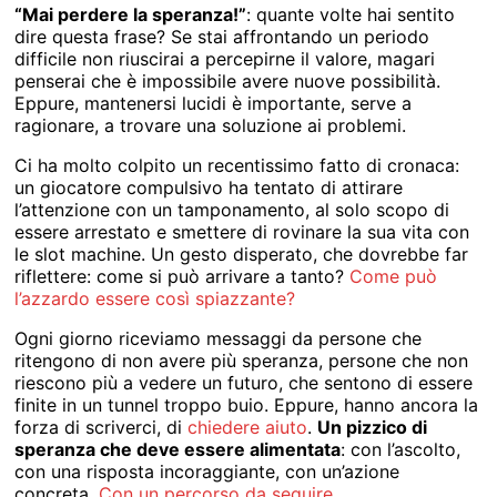
“Mai perdere la speranza!”
: quante volte hai sentito
dire questa frase? Se stai affrontando un periodo
difficile non riuscirai a percepirne il valore, magari
penserai che è impossibile avere nuove possibilità.
Eppure, mantenersi lucidi è importante, serve a
ragionare, a trovare una soluzione ai problemi.
Ci ha molto colpito un recentissimo fatto di cronaca:
un giocatore compulsivo ha tentato di attirare
l’attenzione con un tamponamento, al solo scopo di
essere arrestato e smettere di rovinare la sua vita con
le slot machine. Un gesto disperato, che dovrebbe far
riflettere: come si può arrivare a tanto?
Come può
l’azzardo essere così spiazzante?
Ogni giorno riceviamo messaggi da persone che
ritengono di non avere più speranza, persone che non
riescono più a vedere un futuro, che sentono di essere
finite in un tunnel troppo buio. Eppure, hanno ancora la
forza di scriverci, di
chiedere aiuto
.
Un pizzico di
speranza che deve essere alimentata
: con l’ascolto,
con una risposta incoraggiante, con un’azione
concreta.
Con un percorso da seguire
.