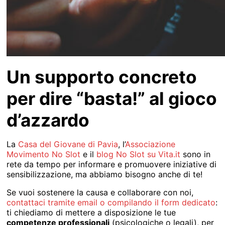
Un supporto concreto
per dire “basta!” al gioco
d’azzardo
La
Casa del Giovane di Pavia
, l’
Associazione
Movimento No Slot
e il
blog No Slot su Vita.it
sono in
rete da tempo per informare e promuovere iniziative di
sensibilizzazione, ma abbiamo bisogno anche di te!
Se vuoi sostenere la causa e collaborare con noi,
contattaci tramite email o compilando il form dedicato
:
ti chiediamo di mettere a disposizione le tue
competenze professionali
(psicologiche o legali), per