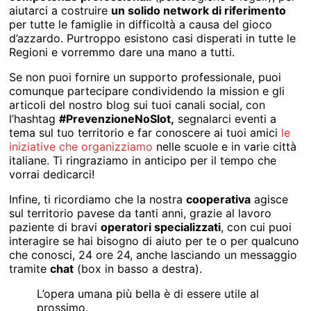
aiutarci a costruire
un solido network di riferimento
per tutte le famiglie in difficoltà a causa del gioco
d’azzardo. Purtroppo esistono casi disperati in tutte le
Regioni e vorremmo dare una mano a tutti.
Se non puoi fornire un supporto professionale, puoi
comunque partecipare condividendo la mission e gli
articoli del nostro blog sui tuoi canali social, con
l’hashtag
#PrevenzioneNoSlot,
segnalarci eventi a
tema sul tuo territorio e far conoscere ai tuoi amici
le
iniziative che organizziamo
nelle scuole e in varie città
italiane. Ti ringraziamo in anticipo per il tempo che
vorrai dedicarci!
Infine, ti ricordiamo che la nostra
cooperativa
agisce
sul territorio pavese da tanti anni, grazie al lavoro
paziente di bravi
operatori specializzati
, con cui puoi
interagire se hai bisogno di aiuto per te o per qualcuno
che conosci, 24 ore 24, anche lasciando un messaggio
tramite
chat
(box in basso a destra).
L’opera umana più bella è di essere utile al
prossimo.