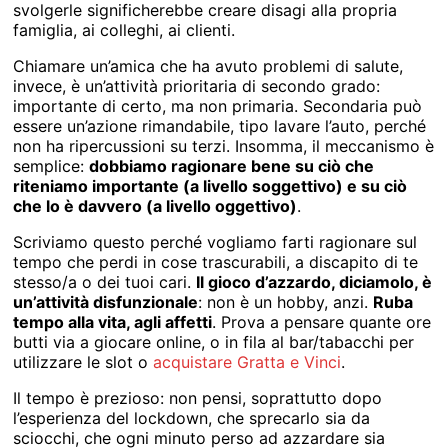
svolgerle significherebbe creare disagi alla propria
famiglia, ai colleghi, ai clienti.
Chiamare un’amica che ha avuto problemi di salute,
invece, è un’attività prioritaria di secondo grado:
importante di certo, ma non primaria. Secondaria può
essere un’azione rimandabile, tipo lavare l’auto, perché
non ha ripercussioni su terzi. Insomma, il meccanismo è
semplice:
dobbiamo ragionare bene su ciò che
riteniamo importante (a livello soggettivo) e su ciò
che lo è davvero (a livello oggettivo)
.
Scriviamo questo perché vogliamo farti ragionare sul
tempo che perdi in cose trascurabili, a discapito di te
stesso/a o dei tuoi cari.
Il gioco d’azzardo, diciamolo, è
un’attività disfunzionale
: non è un hobby, anzi.
Ruba
tempo alla vita, agli affetti
. Prova a pensare quante ore
butti via a giocare online, o in fila al bar/tabacchi per
utilizzare le slot o
a
cquistare Gratta e Vinci
.
Il tempo è prezioso: non pensi, soprattutto dopo
l’esperienza del lockdown, che sprecarlo sia da
sciocchi, che ogni minuto perso ad azzardare sia