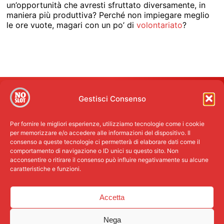
un’opportunità che avresti sfruttato diversamente, in
maniera più produttiva? Perché non impiegare meglio
le ore vuote, magari con un po’ di
volontariato
?
Gestisci Consenso
Per fornire le migliori esperienze, utilizziamo tecnologie come i cookie
per memorizzare e/o accedere alle informazioni del dispositivo. Il
consenso a queste tecnologie ci permetterà di elaborare dati come il
comportamento di navigazione o ID unici su questo sito. Non
acconsentire o ritirare il consenso può influire negativamente su alcune
caratteristiche e funzioni.
Accetta
© MOVIMENTO NOSLOT - Un Progetto di Casa del Giovane
Via Lomonaco, 43 - 27100 Pavia (PV) - Italy 2026, P. Iva
Nega
00554240184 // Credits - Handcoded by
Nasuelli Design