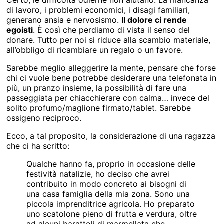
Certo, le difficoltà odierne non aiutano. La mancanza
di lavoro, i problemi economici, i disagi familiari,
generano ansia e nervosismo.
Il dolore ci rende
egoisti
. È così che perdiamo di vista il senso del
donare. Tutto per noi si riduce alla scambio materiale,
all’obbligo di ricambiare un regalo o un favore.
Sarebbe meglio alleggerire la mente, pensare che forse
chi ci vuole bene potrebbe desiderare una telefonata in
più, un pranzo insieme, la possibilità di fare una
passeggiata per chiacchierare con calma… invece del
solito profumo/maglione firmato/tablet. Sarebbe
ossigeno reciproco.
Ecco, a tal proposito, la considerazione di una ragazza
che ci ha scritto:
Qualche hanno fa, proprio in occasione delle
festività natalizie, ho deciso che avrei
contribuito in modo concreto ai bisogni di
una casa famiglia della mia zona. Sono una
piccola imprenditrice agricola. Ho preparato
uno scatolone pieno di frutta e verdura, oltre