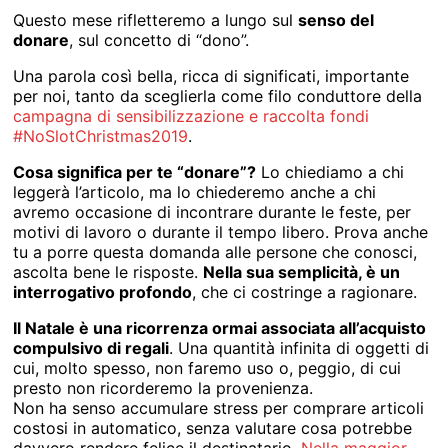
Questo mese rifletteremo a lungo sul
senso del
donare
, sul concetto di “dono”.
Una parola così bella, ricca di significati, importante
per noi, tanto da sceglierla come filo conduttore della
campagna di sensibilizzazione e raccolta fondi
#NoSlotChristmas2019
.
Cosa significa per te “donare”?
Lo chiediamo a chi
leggerà l’articolo, ma lo chiederemo anche a chi
avremo occasione di incontrare durante le feste, per
motivi di lavoro o durante il tempo libero. Prova anche
tu a porre questa domanda alle persone che conosci,
ascolta bene le risposte.
Nella sua semplicità, è un
interrogativo profondo
, che ci costringe a ragionare.
Il Natale è una ricorrenza ormai associata all’acquisto
compulsivo di regali
. Una quantità infinita di oggetti di
cui, molto spesso, non faremo uso o, peggio, di cui
presto non ricorderemo la provenienza.
Non ha senso accumulare stress per comprare articoli
costosi in automatico, senza valutare cosa potrebbe