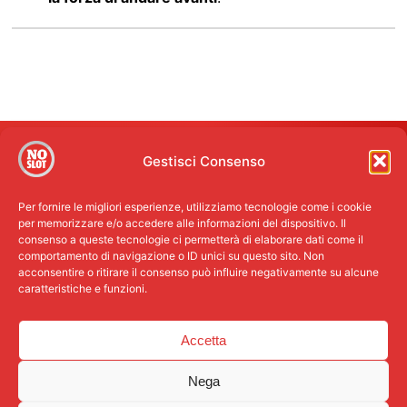
Gestisci Consenso
Per fornire le migliori esperienze, utilizziamo tecnologie come i cookie
per memorizzare e/o accedere alle informazioni del dispositivo. Il
consenso a queste tecnologie ci permetterà di elaborare dati come il
comportamento di navigazione o ID unici su questo sito. Non
acconsentire o ritirare il consenso può influire negativamente su alcune
caratteristiche e funzioni.
Accetta
© MOVIMENTO NOSLOT - Un Progetto di Casa del Giovane
Via Lomonaco, 43 - 27100 Pavia (PV) - Italy 2026, P. Iva
Nega
00554240184 // Credits - Handcoded by
Nasuelli Design