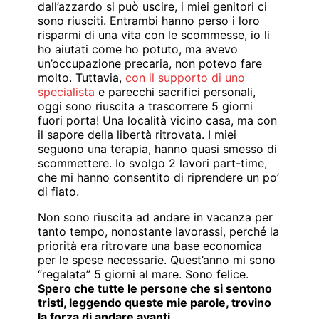
dall’azzardo si può uscire, i miei genitori ci
sono riusciti. Entrambi hanno perso i loro
risparmi di una vita con le scommesse, io li
ho aiutati come ho potuto, ma avevo
un’occupazione precaria, non potevo fare
molto. Tuttavia,
con il supporto di uno
specialista
e parecchi sacrifici personali,
oggi sono riuscita a trascorrere 5 giorni
fuori porta! Una località vicino casa, ma con
il sapore della libertà ritrovata. I miei
seguono una terapia, hanno quasi smesso di
scommettere. Io svolgo 2 lavori part-time,
che mi hanno consentito di riprendere un po’
di fiato.
Non sono riuscita ad andare in vacanza per
tanto tempo, nonostante lavorassi, perché la
priorità era ritrovare una base economica
per le spese necessarie. Quest’anno mi sono
“regalata” 5 giorni al mare. Sono felice.
Spero che tutte le persone che si sentono
tristi, leggendo queste mie parole, trovino
la forza di andare avanti
.