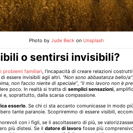
Photo by
Jude Beck
on
Unsplash
bili o sentirsi invisibili?
i problemi familiari
, l’incapacità di creare relazioni costrutt
 essere invisibili agli altri.
“Non sono abbastanza bello/a”
nima, non faccio niente di speciale”
,
“il mio lavoro non è pre
lere poco. In realtà si tratta di
semplici sensazioni
, amplifi
i e, soprattutto, dalla scarsa compassione.
ifica esserlo
. Se chi ci sta accanto comunicasse in modo più 
bbero tante paranoie. Scopriremmo di essere visibili, eccom
revoli con i figli, se li ascoltassero di più, se valorizzasse
ero più distesi. Se il
datore di lavoro
fosse più comprensivo 