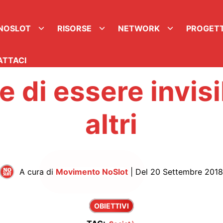
NOSLOT
RISORSE
NETWORK
PROGET
ATTACI
re di essere invisib
altri
A cura di
Movimento NoSlot
| Del 20 Settembre 201
OBIETTIVI