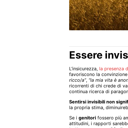
Essere invisi
L’insicurezza,
la presenza d
favoriscono la convinzione di
ricco/a”
,
“la mia vita è ano
ricorrenti di chi crede di va
continua ricerca di paragon
Sentirsi invisibili non sign
la propria stima, diminuire
Se i
genitori
fossero più amo
attitudini, i rapporti sarebb