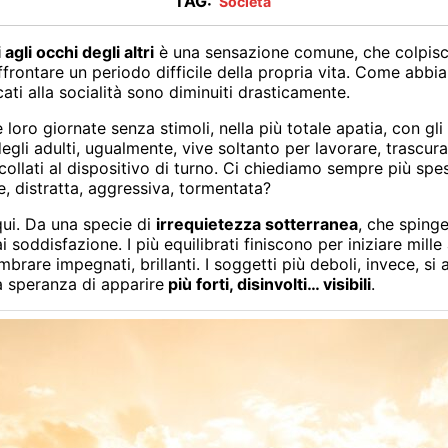
TAG:
Società
 agli occhi degli altri
è una sensazione comune, che colpisc
ffrontare un periodo difficile della propria vita. Come abb
ati alla socialità sono diminuiti drasticamente.
 loro giornate senza stimoli, nella più totale apatia, con gli 
li adulti, ugualmente, vive soltanto per lavorare, trascuran
ncollati al dispositivo di turno. Ci chiediamo sempre più sp
, distratta, aggressiva, tormentata?
 qui. Da una specie di
irrequietezza sotterranea
, che spinge
oddisfazione. I più equilibrati finiscono per iniziare mille 
rare impegnati, brillanti. I soggetti più deboli, invece, si 
la speranza di apparire
più forti, disinvolti… visibili
.