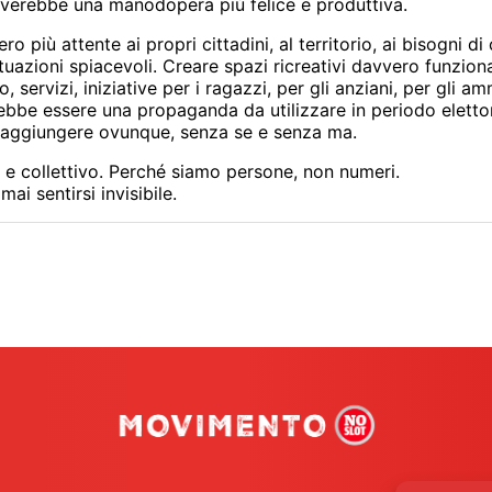
roverebbe una manodopera più felice e produttiva.
ro più attente ai propri cittadini, al territorio, ai bisogni di c
uazioni spiacevoli. Creare spazi ricreativi davvero funzionant
to, servizi, iniziative per i ragazzi, per gli anziani, per gli
ebbe essere una propaganda da utilizzare in periodo elett
 raggiungere ovunque, senza se e senza ma.
e e collettivo. Perché siamo persone, non numeri.
i sentirsi invisibile.