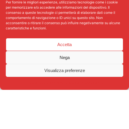
Per fornire le migliori esperienze, utilizziamo tecnologie come i cookie
MARTEDÌ
per memorizzare e/o accedere alle informazioni del dispositivo. Il
consenso a queste tecnologie ci permetterà di elaborare dati come il
comportamento di navigazione o ID unici su questo sito. Non
acconsentire o ritirare il consenso può influire negativamente su alcune
caratteristiche e funzioni.
DALLE ORE 09:00 ALLE
11:00
Accetta
PRESSO IL COMUNE DI CAVA
Nega
MANARA
IN VIA L. MANARA, 7.
Visualizza preferenze
CHIEDI AIUTO
Cookie Policy
Dichiarazione sulla Privacy
Imprint