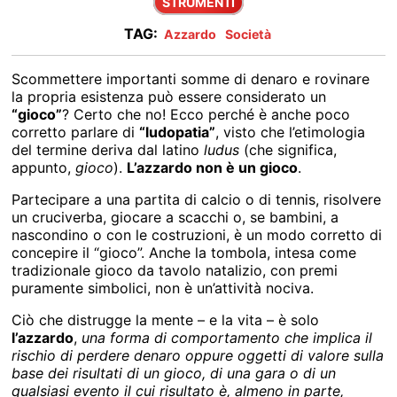
STRUMENTI
TAG:
Azzardo
Società
Scommettere importanti somme di denaro e rovinare
la propria esistenza può essere considerato un
“gioco”
? Certo che no! Ecco perché è anche poco
corretto parlare di
“ludopatia”
, visto che l’etimologia
del termine deriva dal latino
ludus
(che significa,
appunto,
gioco
).
L’azzardo non è un gioco
.
Partecipare a una partita di calcio o di tennis, risolvere
un cruciverba, giocare a scacchi o, se bambini, a
nascondino o con le costruzioni, è un modo corretto di
concepire il “gioco”. Anche la tombola, intesa come
tradizionale gioco da tavolo natalizio, con premi
puramente simbolici, non è un’attività nociva.
Ciò che distrugge la mente – e la vita – è solo
l’azzardo
,
una forma di comportamento che implica il
rischio di perdere denaro oppure oggetti di valore sulla
base dei risultati di un gioco, di una gara o di un
qualsiasi evento il cui risultato è, almeno in parte,