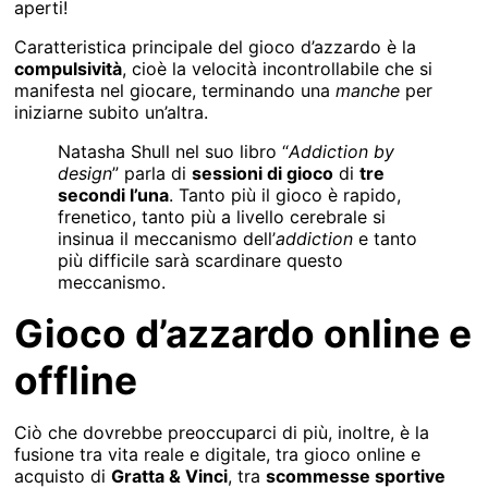
aperti!
Caratteristica principale del gioco d’azzardo è la
compulsività
, cioè la velocità incontrollabile che si
manifesta nel giocare, terminando una
manche
per
iniziarne subito un’altra.
Natasha Shull nel suo libro “
Addiction by
design
” parla di
sessioni di gioco
di
tre
secondi l’una
. Tanto più il gioco è rapido,
frenetico, tanto più a livello cerebrale si
insinua il meccanismo dell’
addiction
e tanto
più difficile sarà scardinare questo
meccanismo.
Gioco d’azzardo online e
offline
Ciò che dovrebbe preoccuparci di più, inoltre, è la
fusione tra vita reale e digitale, tra gioco online e
acquisto di
Gratta & Vinci
, tra
scommesse sportive