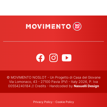
© MOVIMENTO NOSLOT - Un Progetto di Casa del Giovane
Via Lomonaco, 43 - 27100 Pavia (PV) - Italy 2026, P. Iva
00554240184 // Credits - Handcoded by
Nasuelli Design
Privacy Policy
-
Cookie Policy